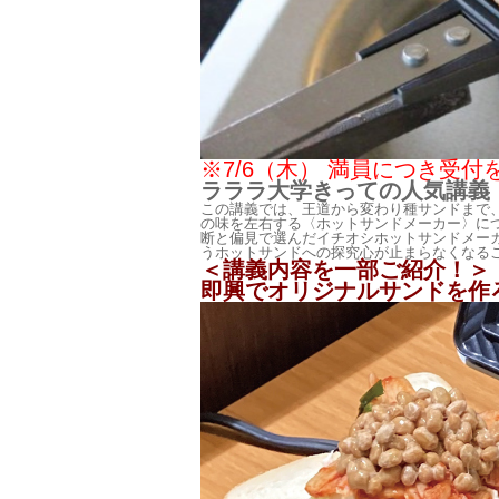
※7/6（木） 満員につき受
ラララ大学きっての人気講義
この講義では、王道から変わり種サンドまで
の味を左右する〈ホットサンドメーカー〉に
断と偏見で選んだイチオシホットサンドメー
うホットサンドへの探究心が止まらなくなる
＜講義内容を一部ご紹介！＞
即興でオリジナルサンドを作