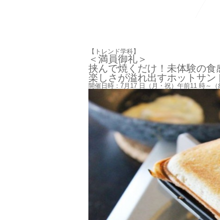
【トレンド学科】
＜満員御礼＞
挟んで焼くだけ！未体験の食
楽しさが溢れ出すホットサン
開催日時：7月17 日（月・祝）午前11 時～（