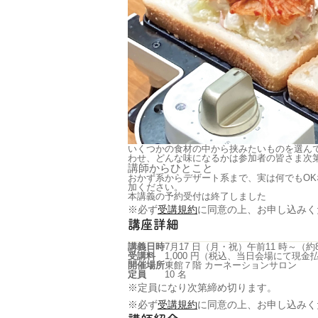
いくつかの食材の中から挟みたいものを選ん
わせ、どんな味になるかは参加者の皆さま次
講師からひとこと
おかず系からデザート系まで、実は何でもO
加ください。
本講義の予約受付は終了しました
※必ず
受講規約
に同意の上、お申し込みく
講座詳細
講義日時
7月17 日（月・祝）午前11 時～（約
受講料
1,000 円（税込、当日会場にて現
開催場所
東館７階 カーネーションサロン
定員
10 名
※定員になり次第締め切ります。
※必ず
受講規約
に同意の上、お申し込みく