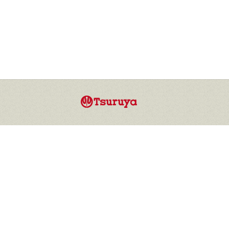
Tsuruya