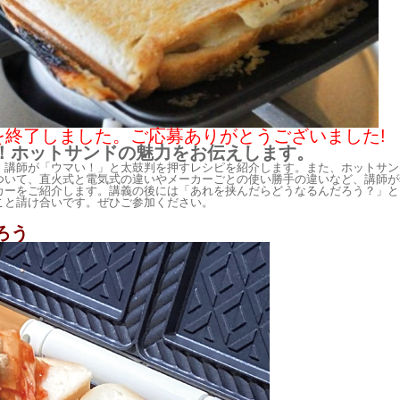
付を終了しました。ご応募ありがとうございました!
！
ホットサンドの魅力をお伝えします。
、講師が「ウマい！」と太鼓判を押すレシピを紹介します。また、ホットサン
ついて、直火式と電気式の違いやメーカーごとの使い勝手の違いなど、講師が
カーをご紹介します。
講義の後には「あれを挟んだらどうなるんだろう？」と
こと請け合いです。ぜひご参加ください。
ろう