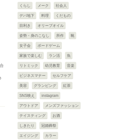
くらし
メーク
社会人
デパ地下
料理
くだもの
目利き
オリーブオイル
姿勢・身のこなし
所作
靴
女子会
ボードゲーム
家族で楽しむ
ラン活
魚
合
リトミック
幼児教育
音楽
ビジネスマナー
セルフケア
参
美容
グランピング
紅茶
SNS映え
instagram
アウトドア
メンズファッション
テイスティング
お酒
しきたり
冠婚葬祭
エイジング
カラー