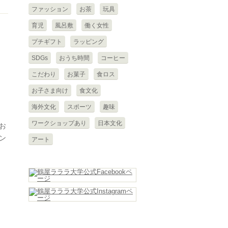
ファッション
お茶
玩具
育児
風呂敷
働く女性
プチギフト
ラッピング
SDGs
おうち時間
コーヒー
こだわり
お菓子
食ロス
お子さま向け
食文化
海外文化
スポーツ
趣味
ワークショップあり
日本文化
お
ン
アート